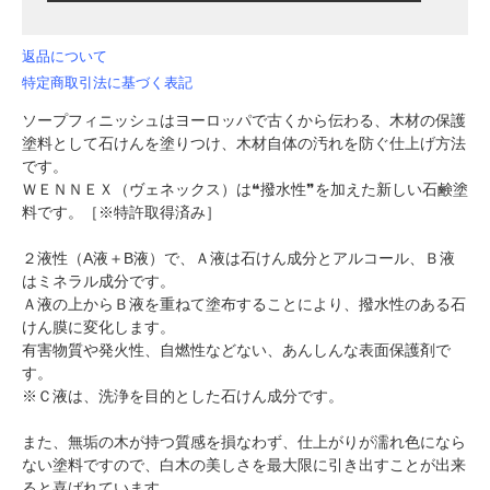
返品について
特定商取引法に基づく表記
ソープフィニッシュはヨーロッパで古くから伝わる、木材の保護
塗料として石けんを塗りつけ、木材自体の汚れを防ぐ仕上げ方法
です。
ＷＥＮＮＥＸ（ヴェネックス）は❝撥水性❞を加えた新しい石鹸塗
料です。［※特許取得済み］
２液性（A液＋B液）で、Ａ液は石けん成分とアルコール、Ｂ液
はミネラル成分です。
Ａ液の上からＢ液を重ねて塗布することにより、撥水性のある石
けん膜に変化します。
有害物質や発火性、自燃性などない、あんしんな表面保護剤で
す。
※Ｃ液は、洗浄を目的とした石けん成分です。
また、無垢の木が持つ質感を損なわず、仕上がりが濡れ色になら
ない塗料ですので、白木の美しさを最大限に引き出すことが出来
ると喜ばれています