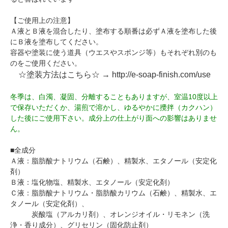
【ご使用上の注意】
Ａ液とＢ液を混合したり、塗布する順番は必ずＡ液を塗布した後
にＢ液を塗布してください。
容器や塗装に使う道具（ウエスやスポンジ等）もそれぞれ別のも
のをご使用ください。
☆塗装方法はこちら☆ →
http://e-soap-finish.com/use
冬季は、白濁、凝固、分離することもありますが、室温10度以上
で保存いただくか、湯煎で溶かし、ゆるやかに攪拌（カクハン）
した後にご使用下さい。成分上の仕上がり面への影響はありませ
ん。
■全成分
Ａ液：脂肪酸ナトリウム（石鹸）、精製水、エタノール（安定化
剤）
Ｂ液：塩化物塩、精製水、エタノール（安定化剤）
Ｃ液：脂肪酸ナトリウム・脂肪酸カリウム（石鹸）、精製水、エ
タノール（安定化剤）、
炭酸塩（アルカリ剤）、オレンジオイル・リモネン（洗
浄・香り成分）、グリセリン（固化防止剤）