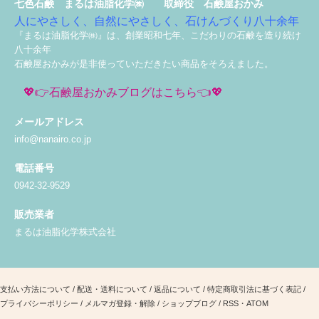
七色石鹸 まるは油脂化学㈱ 取締役 石鹸屋おかみ
人にやさしく、自然にやさしく、石けんづくり八十余年
『まるは油脂化学㈱』は、創業昭和七年、こだわりの石鹸を造り続け
八十余年
石鹸屋おかみが是非使っていただきたい商品をそろえました。
💖👉石鹸屋おかみブログはこちら👈💖
メールアドレス
info@nanairo.co.jp
電話番号
0942-32-9529
販売業者
まるは油脂化学株式会社
支払い方法について
/
配送・送料について
/
返品について
/
特定商取引法に基づく表記
/
プライバシーポリシー
/
メルマガ登録・解除
/
ショップブログ
/
RSS
・
ATOM