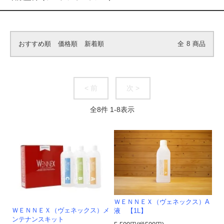
おすすめ順
価格順
新着順
全
8
商品
< 前
次 >
全
8
件
1
-
8
表示
ＷＥＮＮＥＸ（ヴェネックス）A
ＷＥＮＮＥＸ（ヴェネックス）メ
液 【1L】
ンテナンスキット