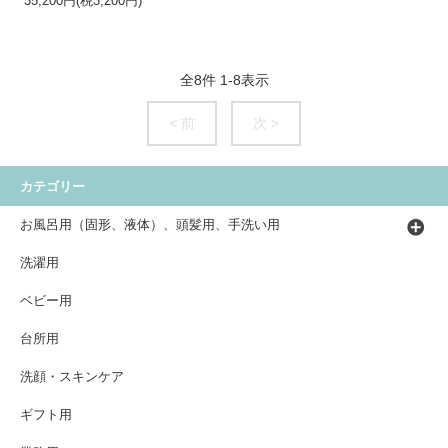
35,200円(税3,200円)
全
8
件
1
-
8
表示
< 前
次 >
カテゴリー
お風呂用（固形、液体）、頭髪用、手洗い用
洗濯用
ベビー用
台所用
洗顔・スキンケア
ギフト用