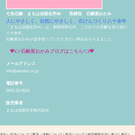
七色石鹸 まるは油脂化学㈱ 取締役 石鹸屋おかみ
人にやさしく、自然にやさしく、石けんづくり八十余年
『まるは油脂化学㈱』は、創業昭和七年、こだわりの石鹸を造り続け
八十余年
石鹸屋おかみが是非使っていただきたい商品をそろえました。
💖👉石鹸屋おかみブログはこちら👈💖
メールアドレス
info@nanairo.co.jp
電話番号
0942-32-9529
販売業者
まるは油脂化学株式会社
支払い方法について
/
配送・送料について
/
返品について
/
特定商取引法に基づく表記
/